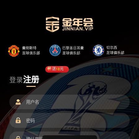
送
18
元
注册
登录